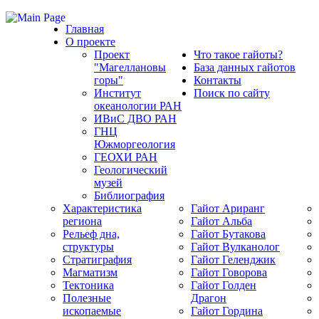
Главная
О проекте
Проект
Что такое гайоты?
"Магеллановы
База данных гайотов
горы"
Контакты
Институт
Поиск по сайту
океанологии РАН
ИВиС ДВО РАН
ГНЦ
Южморгеология
ГЕОХИ РАН
Геологический
музей
Библиография
Характеристика
Гайот Аpиранг
региона
Гайот Альба
Рельеф дна,
Гайот Бутакова
структуры
Гайот Вулканолог
Стратиграфия
Гайот Геленджик
Магматизм
Гайот Говорова
Тектоника
Гайот Голден
Полезные
Драгон
ископаемые
Гайот Гордина