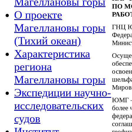
Магеллановы горы
ПО М
О проекте
РАБО
Магеллановы горы
ГНЦ Ю
Федера
(Тихий океан)
Минист
Характеристика
Осущес
обеспе
региона
освоен
Магеллановы горы
шельфа
Мирово
Экспедиции научно-
ЮМГ — 
исследовательских
более 
федер
судов
соглаш
Институт
геофиз