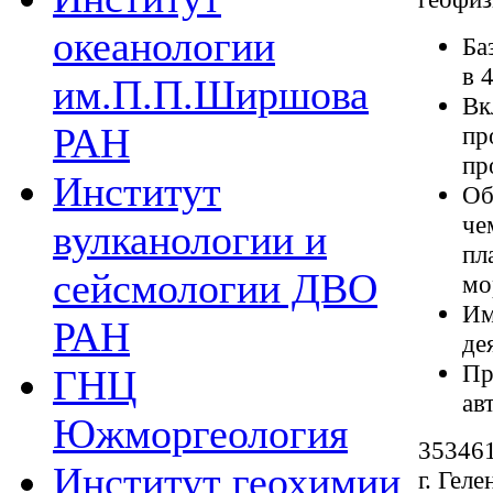
океанологии
Ба
в 
им.П.П.Ширшова
Вк
РАН
пр
пр
Институт
Об
че
вулканологии и
пл
сейсмологии ДВО
мо
Им
РАН
де
Пр
ГНЦ
ав
Южморгеология
353461
Институт геохимии
г. Гел