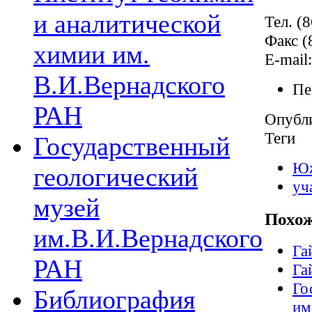
и аналитической
Тел. (
Факс (
химии им.
E-mail
В.И.Вернадского
Пе
РАН
Опубл
Теги
Государственный
Юж
геологический
уч
музей
Похож
им.В.И.Вернадского
Га
РАН
Га
Го
Библиография
им