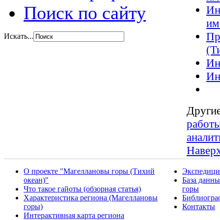
Поиск по сайту
Ин
им
Пр
Искать...
(Т
Ин
Ин
Другие
работы
аналит
Навер
О проекте "Магеллановы горы (Тихий
Экспедици
океан)"
База данн
Что такое гайоты (обзорная статья)
горы
Характеристика региона (Магеллановы
Библиогра
горы)
Контакты
Интерактивная карта региона