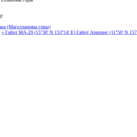
0'
ана (Магеллановы горы)
:
« Гайот МА-29 (15°30' N 153°14' E)
Гайот Ариранг (11°50' N 157°