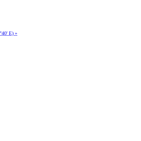
40' E) »