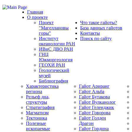
Главная
О проекте
Проект
Что такое гайоты?
"Магеллановы
База данных гайотов
горы"
Контакты
Институт
Поиск по сайту
океанологии РАН
ИВиС ДВО РАН
ГНЦ
Южморгеология
ГЕОХИ РАН
Геологический
музей
Библиография
Характеристика
Гайот Аpиранг
региона
Гайот Альба
Рельеф дна,
Гайот Бутакова
структуры
Гайот Вулканолог
Стратиграфия
Гайот Геленджик
Магматизм
Гайот Говорова
Тектоника
Гайот Голден
Полезные
Драгон
ископаемые
Гайот Гордина