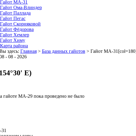
Гайот MA-31
Гайот Oмa-Влиндер
Гайот Паллада
Гайот Пегас
Гайот Скорняковой
Гайот Фёдорова
Гайот Хемлер
Гайот Химу
Карта района
Вы здесь:
Главная
>
База данных гайотов
>
Гайот MA-31[col=180
08 - 08 - 2026
154°30' E)
а гайоте МА-29 пока проведено не было
-31
геллановы горы