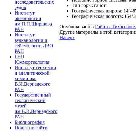
исследовательских
Тип горы:
гайот
судов
Географическая широта:
14°46'
Институт
Географическая долгота:
154°3
океанологии
им.П.П.Ширшова
Опубликовано в
Гайоты Тихого оке
РАН
Другие материалы в этой категории
Институт
Наверх
вулканологии и
сейсмологии ДВО
РАН
ГНЦ
Южморгеология
Институт геохимии
и аналитической
химии им.
В.И.Вернадского
РАН
Государственный
геологический
музей
им.В.И.Вернадского
РАН
Библиография
Поиск по сайту