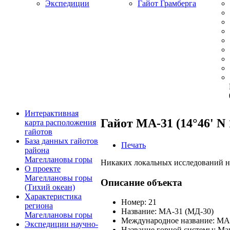
Экспедиции
Гайот Грамберга
Интерактивная
Гайот МА-31 (14°46' N 
карта расположения
гайотов
База данных гайотов
Печать
района
Магеллановы горы
Никаких локальных исследований н
О проекте
Магеллановы горы
Описание объекта
(Тихий океан)
Характеристика
Номер:
21
региона
Название:
МА-31 (МД-30)
Магеллановы горы
Международное название:
МА
Экспедиции научно-
Название горной системы:
Ма