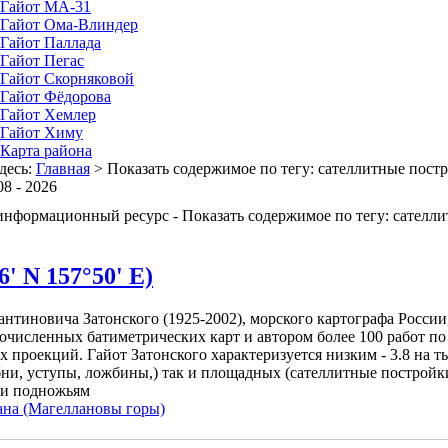
Гайот MA-31
Гайот Oмa-Влиндер
Гайот Паллада
Гайот Пегас
Гайот Скорняковой
Гайот Фёдорова
Гайот Хемлер
Гайот Химу
Карта района
десь:
Главная
>
Показать содержимое по тегу: сателлитные пост
08 - 2026
информационный ресурс - Показать содержимое по тегу: сателл
' N 157°50' E)
тантиновича Затонского (1925-2002), морского картографа Росси
очисленных батиметрических карт и автором более 100 работ по
х проекций. Гайот Затонского характеризуется низким - 3.8 на
бни, уступы, ложбины,) так и площадных (сателлитные постройк
 и подножьям
ана (Магеллановы горы)