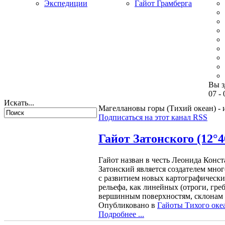
Экспедиции
Гайот Грамберга
Вы з
07 - 
Искать...
Магеллановы горы (Тихий океан) - 
Подписаться на этот канал RSS
Гайот Затонского (12°46
Гайот назван в честь Леонида Конс
Затонский является создателем мног
с развитием новых картографически
рельефа, как линейных (отроги, гре
вершинным поверхностям, склонам
Опубликовано в
Гайоты Тихого оке
Подробнее ...