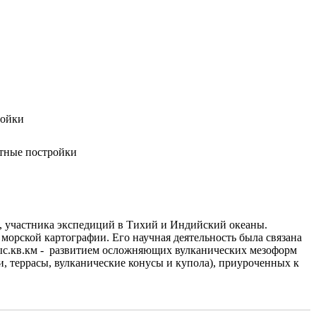
ройки
итные постройки
и, участника экспедиций в Тихий и Индийский океаны.
 морской картографии. Его научная деятельность была связана
 тыс.кв.км - развитием осложняющих вулканических мезоформ
и, террасы, вулканические конусы и купола), приуроченных к