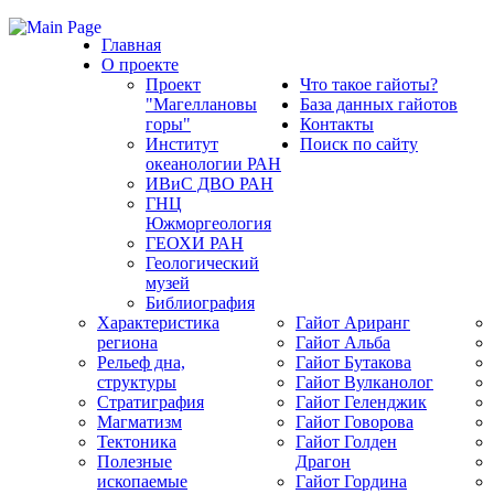
Главная
О проекте
Проект
Что такое гайоты?
"Магеллановы
База данных гайотов
горы"
Контакты
Институт
Поиск по сайту
океанологии РАН
ИВиС ДВО РАН
ГНЦ
Южморгеология
ГЕОХИ РАН
Геологический
музей
Библиография
Характеристика
Гайот Аpиранг
региона
Гайот Альба
Рельеф дна,
Гайот Бутакова
структуры
Гайот Вулканолог
Стратиграфия
Гайот Геленджик
Магматизм
Гайот Говорова
Тектоника
Гайот Голден
Полезные
Драгон
ископаемые
Гайот Гордина