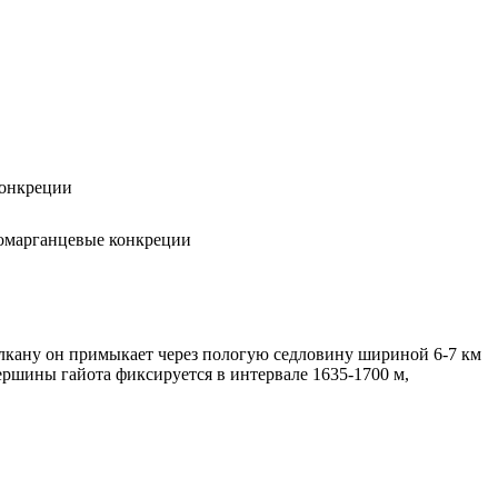
конкреции
томарганцевые конкреции
лкану он примыкает через пологую седловину шириной 6-7 км
ершины гайота фиксируется в интервале 1635-1700 м,