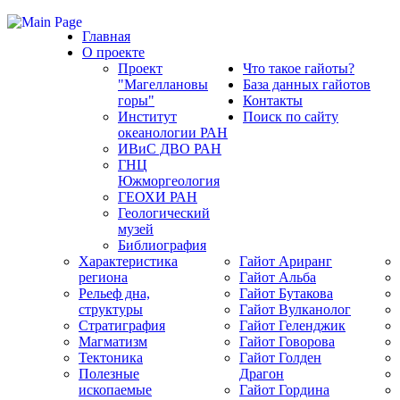
Главная
О проекте
Проект
Что такое гайоты?
"Магеллановы
База данных гайотов
горы"
Контакты
Институт
Поиск по сайту
океанологии РАН
ИВиС ДВО РАН
ГНЦ
Южморгеология
ГЕОХИ РАН
Геологический
музей
Библиография
Характеристика
Гайот Аpиранг
региона
Гайот Альба
Рельеф дна,
Гайот Бутакова
структуры
Гайот Вулканолог
Стратиграфия
Гайот Геленджик
Магматизм
Гайот Говорова
Тектоника
Гайот Голден
Полезные
Драгон
ископаемые
Гайот Гордина