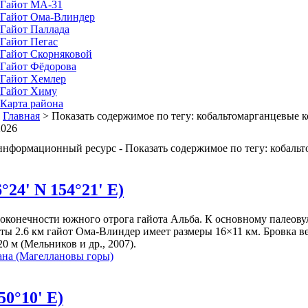
Гайот MA-31
Гайот Oмa-Влиндер
Гайот Паллада
Гайот Пегас
Гайот Скорняковой
Гайот Фёдорова
Гайот Хемлер
Гайот Химу
Карта района
:
Главная
>
Показать содержимое по тегу: кобальтомарганцевые 
2026
информационный ресурс - Показать содержимое по тегу: кобаль
24' N 154°21' E)
оконечности южного отрога гайота Альба. К основному палеову
аты 2.6 км гайот Ома-Влиндер имеет размеры 16×11 км. Бровка в
0 м (Мельников и др., 2007).
ана (Магеллановы горы)
50°10' E)