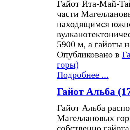
Гайот Ита-Май-Тай
части Магеллановы
находящимся южне
вулканотектоничес
5900 м, а гайоты н
Опубликовано в
Г
горы)
Подробнее ...
Гайот Альба (17
Гайот Альба распо
Магеллановых гор 
собственно гайота