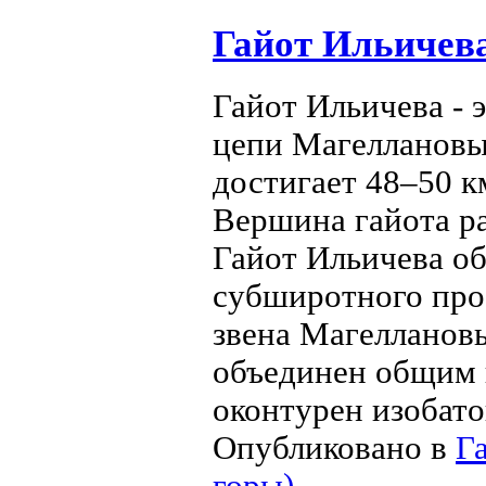
Гайот Ильичева
Гайот Ильичева - 
цепи Магеллановы
достигает 48–50 к
Вершина гайота ра
Гайот Ильичева о
субширотного прос
звена Магелланов
объединен общим 
оконтурен изобато
Опубликовано в
Г