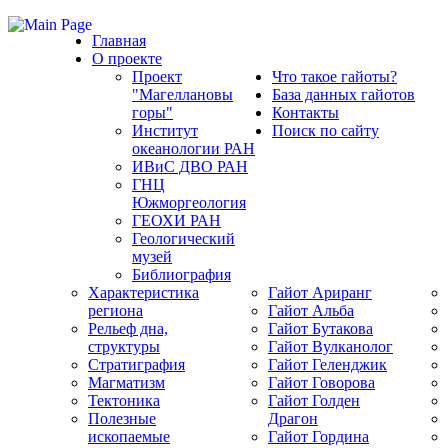
Главная
О проекте
Проект
Что такое гайоты?
"Магеллановы
База данных гайотов
горы"
Контакты
Институт
Поиск по сайту
океанологии РАН
ИВиС ДВО РАН
ГНЦ
Южморгеология
ГЕОХИ РАН
Геологический
музей
Библиография
Характеристика
Гайот Аpиранг
региона
Гайот Альба
Рельеф дна,
Гайот Бутакова
структуры
Гайот Вулканолог
Стратиграфия
Гайот Геленджик
Магматизм
Гайот Говорова
Тектоника
Гайот Голден
Полезные
Драгон
ископаемые
Гайот Гордина